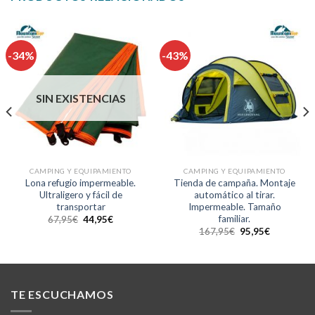
-34%
-43%
SIN EXISTENCIAS
CAMPING Y EQUIPAMIENTO
CAMPING Y EQUIPAMIENTO
Lona refugio impermeable.
Tienda de campaña. Montaje
Ultraligero y fácil de
automático al tirar.
transportar
Impermeable. Tamaño
familiar.
67,95
€
44,95
€
167,95
€
95,95
€
TE ESCUCHAMOS