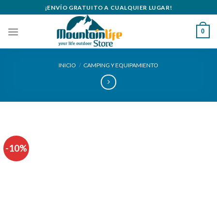
Skip
¡ENVÍO GRATUITO A CUALQUIER LUGAR!
to
content
0
INICIO
/
CAMPING Y EQUIPAMIENTO
-10%