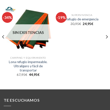
SIN EXISTENCIAS
SUPERVIVENCIA
-34%
-19%
Refugio de emergencia
30,95
€
24,95
€
SIN EXISTENCIAS
CAMPING Y EQUIPAMIENTO
Lona refugio impermeable.
Ultraligero y fácil de
transportar
67,95
€
44,95
€
TE ESCUCHAMOS