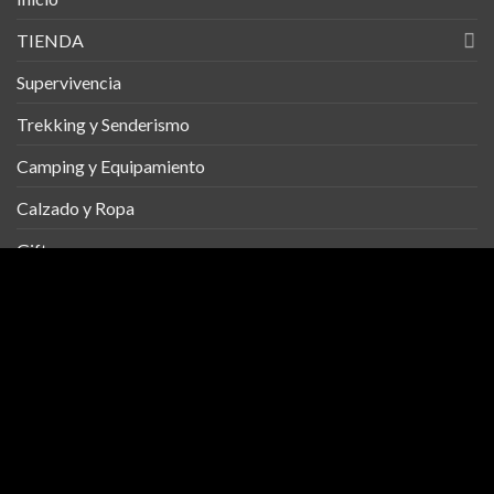
TIENDA
Supervivencia
Trekking y Senderismo
Camping y Equipamiento
Calzado y Ropa
Gifts
TE ESPERAMOS DE VUELTA
Gracias por visitarnos. Esperamos que en nuestra tienda
encuentre todo el material que supla su necesidad.