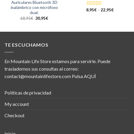
Auriculares Bluetooth 3D
inalámbrico con micrófono
8,95
€
–
22,95
€
Valorado con
dual.
5.00
de 5
68,95
€
30,95
€
TE ESCUCHAMOS
En Mountain Life Store estamos para servirle. Puede
trasladornos sus consultas al correo:
contact@mountainlifestore.com
Pulsa AQUÍ
Políticas de privacidad
My account
Checkout
Inicio