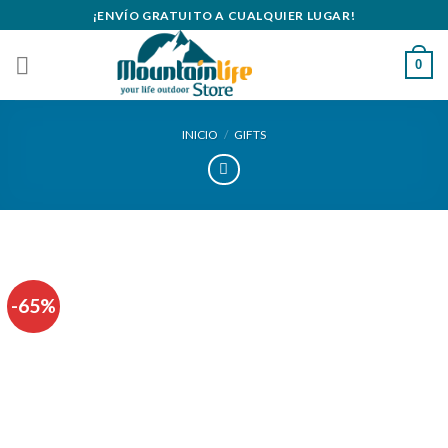
Skip
¡ENVÍO GRATUITO A CUALQUIER LUGAR!
to
content
0
INICIO
/
GIFTS
-65%